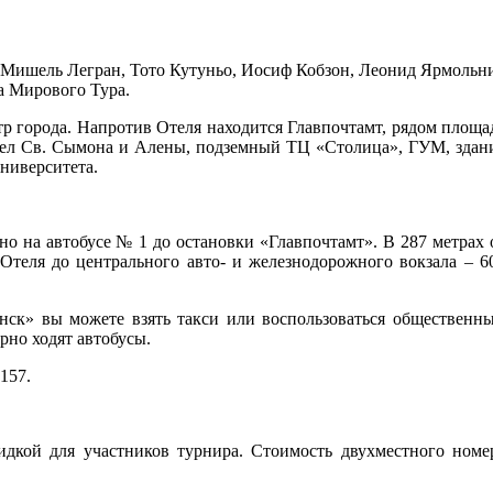
к Мишель Легран, Тото Кутуньо, Иосиф Кобзон, Леонид Ярмольн
па Мирового Тура.
р города. Напротив Отеля находится Главпочтамт, рядом площа
стел Св. Сымона и Алены, подземный ТЦ «Столица», ГУМ, здан
ниверситета.
о на автобусе № 1 до остановки «Главпочтамт». В 287 метрах 
ля до центрального авто- и железнодорожного вокзала – 6
нск» вы можете взять такси или воспользоваться общественн
рно ходят автобусы.
 157.
идкой для участников турнира. Стоимость двухместного номе