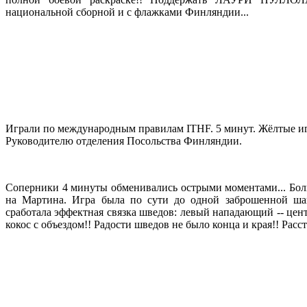
национальной сборной и с флажками Финляндии...
Играли по международным правилам ITHF. 5 минут. Жёлтые иг
Руководителю отделения Посольства Финляндии.
Соперники 4 минуты обменивались острыми моментами... Боль
на Мартина. Игра была по сути до одной заброшенной шай
сработала эффектная связка шведов: левый нападающий -- цен
кокос с объездом!! Радости шведов не было конца и края!! Рас