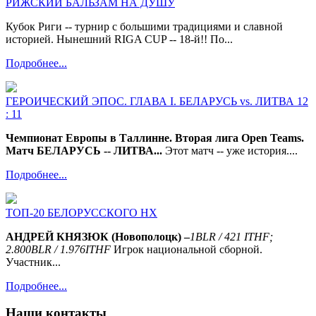
РИЖСКИЙ БАЛЬЗАМ НА ДУШУ
Кубок Риги -- турнир с большими традициями и славной
историей. Нынешний RIGA CUP -- 18-й!! По...
Подробнее...
ГЕРОИЧЕСКИЙ ЭПОС. ГЛАВА I. БЕЛАРУСЬ vs. ЛИТВА 12
: 11
Чемпионат Европы в Таллинне. Вторая лига Open Teams.
Матч БЕЛАРУСЬ -- ЛИТВА...
Этот матч -- уже история....
Подробнее...
ТОП-20 БЕЛОРУССКОГО НХ
АНДРЕЙ КНЯЗЮК (Новополоцк) –
1
BLR
/ 421
ITHF
;
2.800
BLR
/ 1.976
ITHF
Игрок национальной сборной.
Участник...
Подробнее...
Наши контакты