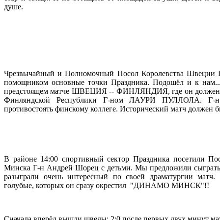
душе.
Чрезвычайный и Полномочный Посол Королевства Швеции
помощником основные точки Праздника. Подошёл и к нам..
предстоящем матче ШВЕЦИЯ -- ФИНЛЯНДИЯ, где он должен сы
Финляндской Республики Г-ном ЛАУРИ ПУЛЛОЛА. Г-н 
противостоять финскому коллеге. Исторический матч должен был
В районе 14:00 спортивный сектор Праздника посетили П
Минска Г-н Андрей Шорец с детьми. Мы предложили сыграть м
разыграли очень интересный по своей драматургии матч.
голубые, которых он сразу окрестил "ДИНАМО МИНСК"!!
Сначала вперёд вышли шведы: 2:0 после первых двух минут мат