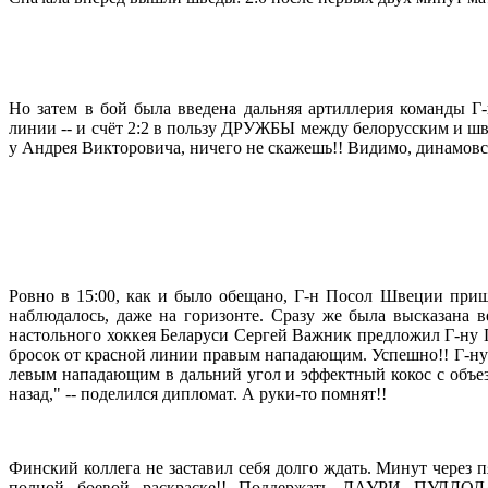
Но затем в бой была введена дальняя артиллерия команды Г-
линии -- и счёт 2:2 в пользу ДРУЖБЫ между белорусским и ш
у Андрея Викторовича, ничего не скажешь!! Видимо, динамовс
Ровно в 15:00, как и было обещано, Г-н Посол Швеции приш
наблюдалось, даже на горизонте. Сразу же была высказана в
настольного хоккея Беларуси Сергей Важник предложил Г-ну П
бросок от красной линии правым нападающим. Успешно!! Г-ну 
левым нападающим в дальний угол и эффектный кокос с объезд
назад," -- поделился дипломат. А руки-то помнят!!
Финский коллега не заставил себя долго ждать. Минут через
полной боевой раскраске!! Поддержать ЛАУРИ ПУЛЛО