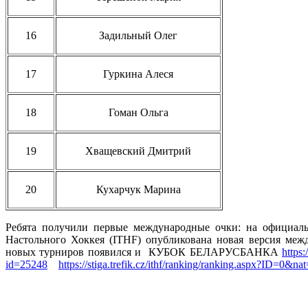
16
Задильный Олег
17
Гуркина Алеся
18
Гоман Ольга
19
Хващевский Дмитрий
20
Кухарчук Марина
Ребята получили первые международные очки: на официал
Настольного Хоккея (ITHF) опубликована новая версия межд
новых турниров появился и КУБОК БЕЛАРУСБАНКА
https:
id=25248
https://stiga.trefik.cz/ithf/ranking/ranking.aspx?ID=0&na