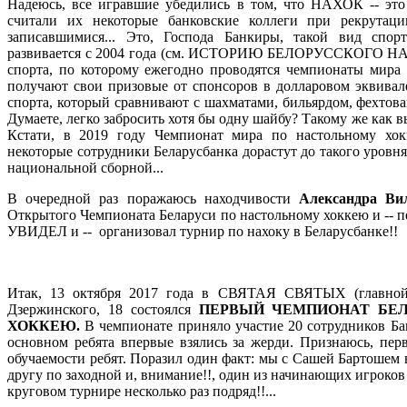
Надеюсь, все игравшие убедились в том, что НАХОК -- это 
считали их некоторые банковские коллеги при рекрутаци
записавшимися... Это, Господа Банкиры, такой вид спор
развивается с 2004 года (см. ИСТОРИЮ БЕЛОРУССКОГО
спорта, по которому ежегодно проводятся чемпионаты мира 
получают свои призовые от спонсоров в долларовом эквивале
спорта, который сравнивают с шахматами, бильярдом, фехтован
Думаете, легко забросить хотя бы одну шайбу? Такому же как вы
Кстати, в 2019 году Чемпионат мира по настольному хо
некоторые сотрудники Беларусбанка дорастут до такого уровня
национальной сборной...
В очередной раз поражаюсь находчивости
Александра Ви
Открытого Чемпионата Беларуси по настольному хоккею и -- п
УВИДЕЛ и -- организовал турнир по нахоку в Беларусбанке!!
Итак, 13 октября 2017 года в СВЯТАЯ СВЯТЫХ (главно
Дзержинского, 18 состоялся
ПЕРВЫЙ ЧЕМПИОНАТ БЕ
ХОККЕЮ.
В чемпионате приняло участие 20 сотрудников Ба
основном ребята впервые взялись за жерди. Признаюсь, пер
обучаемости ребят. Поразил один факт: мы с Сашей Бартошем 
другу по заходной и, внимание!!, один из начинающих игроко
круговом турнире несколько раз подряд!!...