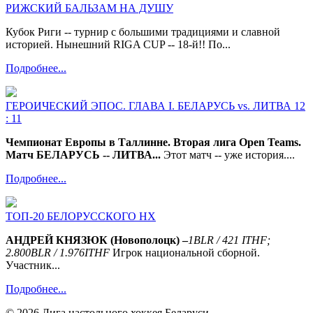
РИЖСКИЙ БАЛЬЗАМ НА ДУШУ
Кубок Риги -- турнир с большими традициями и славной
историей. Нынешний RIGA CUP -- 18-й!! По...
Подробнее...
ГЕРОИЧЕСКИЙ ЭПОС. ГЛАВА I. БЕЛАРУСЬ vs. ЛИТВА 12
: 11
Чемпионат Европы в Таллинне. Вторая лига Open Teams.
Матч БЕЛАРУСЬ -- ЛИТВА...
Этот матч -- уже история....
Подробнее...
ТОП-20 БЕЛОРУССКОГО НХ
АНДРЕЙ КНЯЗЮК (Новополоцк) –
1
BLR
/ 421
ITHF
;
2.800
BLR
/ 1.976
ITHF
Игрок национальной сборной.
Участник...
Подробнее...
© 2026 Лига настольного хоккея Беларуси