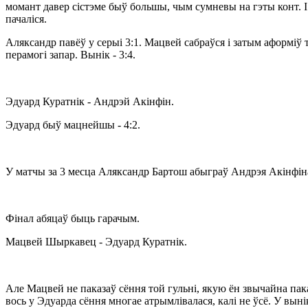
момант давер сістэме быў большы, чым сумневы на гэты конт. І
пачаліся.
Аляксандр павёў у серыі 3:1. Мацвей сабраўся і затым аформіў 
перамогі запар. Вынік - 3:4.
Эдуард Куратнік - Андрэй Акінфін.
Эдуард быў мацнейшы - 4:2.
У матчы за 3 месца Аляксандр Бартош абыграў Андрэя Акінфіна 
Фінал абяцаў быць гарачым.
Мацвей Шыркавец - Эдуард Куратнік.
Але Мацвей не паказаў сёння той гульні, якую ён звычайна пак
вось у Эдуарда сёння многае атрымлівалася, калі не ўсё. У выні