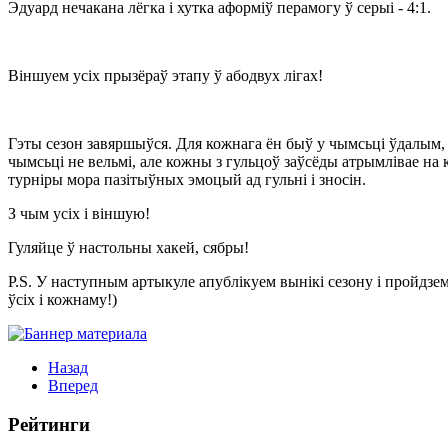
Эдуард нечакана лёгка і хутка аформіў перамогу ў серыі - 4:1.
Віншуем усіх прызёраў этапу ў абодвух лігах!
Гэты сезон завяршыўся. Для кожнага ён быў у чымсьці ўдалым,
чымсьці не вельмі, але кожны з гульцоў заўсёды атрымлівае на
турніры мора пазітыўных эмоцый ад гульні і зносін.
З чым усіх і віншую!
Гуляйце ў настольны хакей, сябры!
P.S. У наступным артыкуле апублікуем вынікі сезону і пройдзем
ўсіх і кожнаму!)
Назад
Вперед
Рейтинги