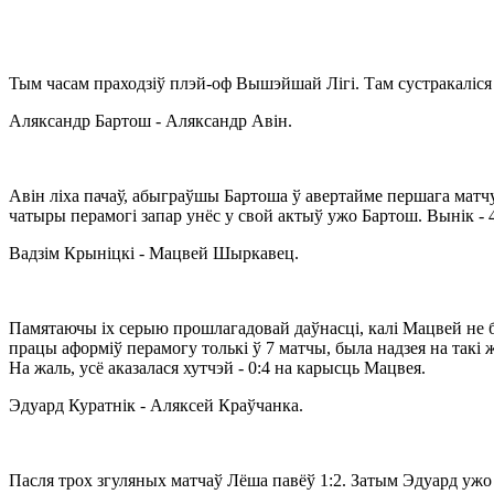
Тым часам праходзіў плэй-оф Вышэйшай Лігі. Там сустракаліся
Аляксандр Бартош - Аляксандр Авін.
Авін ліха пачаў, абыграўшы Бартоша ў авертайме першага матч
чатыры перамогі запар унёс у свой актыў ужо Бартош. Вынік - 4
Вадзім Крыніцкі - Мацвей Шыркавец.
Памятаючы іх серыю прошлагадовай даўнасці, калі Мацвей не 
працы аформіў перамогу толькі ў 7 матчы, была надзея на такі 
На жаль, усё аказалася хутчэй - 0:4 на карысць Мацвея.
Эдуард Куратнік - Аляксей Краўчанка.
Пасля трох згуляных матчаў Лёша павёў 1:2. Затым Эдуард ужо