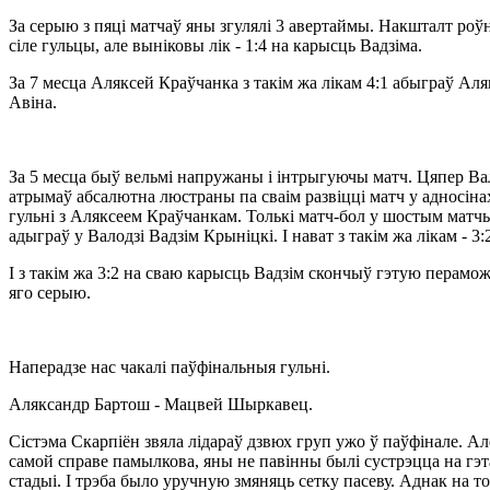
За серыю з пяці матчаў яны згулялі 3 авертаймы. Накшталт роў
сіле гульцы, але выніковы лік - 1:4 на карысць Вадзіма.
За 7 месца Аляксей Краўчанка з такім жа лікам 4:1 абыграў Ал
Авіна.
За 5 месца быў вельмі напружаны і інтрыгуючы матч. Цяпер Ва
атрымаў абсалютна люстраны па сваім развіцці матч у адносіна
гульні з Аляксеем Краўчанкам. Толькі матч-бол у шостым матч
адыграў у Валодзі Вадзім Крыніцкі. І нават з такім жа лікам - 3:
І з такім жа 3:2 на сваю карысць Вадзім скончыў гэтую перамо
яго серыю.
Наперадзе нас чакалі паўфінальныя гульні.
Аляксандр Бартош - Мацвей Шыркавец.
Сістэма Скарпіён звяла лідараў дзвюх груп ужо ў паўфінале. Ал
самой справе памылкова, яны не павінны былі сустрэцца на гэ
стадыі. І трэба было уручную змяняць сетку пасеву. Аднак на т