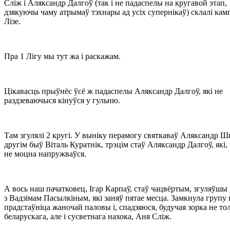
Сліж і Аляксандр Далгоў (так і не падаспелы на кругавой этап,
дзякуючы чаму атрымаў тэхнары ад усіх супернікаў) склалі кам
Лізе.
Пра 1 Лігу мы тут жа і раскажам.
Цікавасць прыўнёс ўсё ж падаспелы Аляксандр Далгоў, які не
раздзеваючыся кінуўся у гульню.
Там згулялі 2 кругі. У выніку перамогу святкаваў Аляксандр 
другім быў Віталь Куратнік, трэцім стаў Аляксандр Далгоў, які,
не моцна напружваўся.
А вось наш пачатковец, Ігар Карпаў, стаў чацвёртым, згуляўшы
з Вадзімам Пасылкіным, які заняў пятае месца. Замкнула групу
прадстаўніца жаночай паловы і, спадзяюся, будучая зорка не тол
беларускага, але і сусветнага нахока, Аня Сліж.