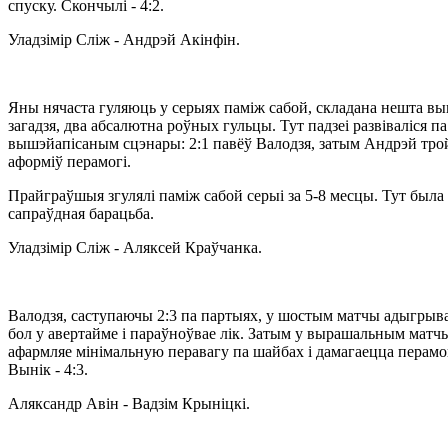
спуску. Скончылі - 4:2.
Уладзімір Сліж - Андрэй Акінфін.
Яны нячаста гуляюць у серыях паміж сабой, складана нешта вы
загадзя, два абсалютна роўных гульцы. Тут падзеі развіваліся па
вышэйапісаным сцэнары: 2:1 павёў Валодзя, затым Андрэй тр
аформіў перамогі.
Прайграўшыя згулялі паміж сабой серыі за 5-8 месцы. Тут была
сапраўдная барацьба.
Уладзімір Сліж - Аляксей Краўчанка.
Валодзя, саступаючы 2:3 па партыях, у шостым матчы адыгрыва
бол у авертайме і параўноўвае лік. Затым у вырашальным матч
афармляе мінімальную перавагу па шайбах і дамагаецца перамог
Вынік - 4:3.
Аляксандр Авін - Вадзім Крыніцкі.