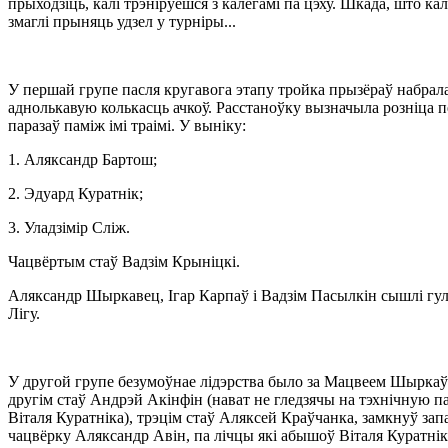
прыходзіць, калі трэніруешся з калегамі па цэху. Шкада, што кал
змаглі прыняць удзел у турніры...
У першай групе пасля кругавога этапу тройка прызёраў набрал
аднолькавую колькасць ачкоў. Расстаноўку вызначыла розніца п
паразаў паміж імі траімі. У выніку:
1. Аляксандр Бартош;
2. Эдуард Куратнік;
3. Уладзімір Сліж.
Чацвёртым стаў Вадзім Крыніцкі.
Аляксандр Шыркавец, Ігар Карпаў і Вадзім Пасылкін сышлі гул
Лігу.
У другой групе безумоўнае лідэрства было за Мацвеем Шырка
другім стаў Андрэй Акінфін (нават не гледзячы на тэхнічную па
Віталя Куратніка), трэцім стаў Аляксей Краўчанка, замкнуў за
чацвёрку Аляксандр Авін, па лічцы які абышоў Віталя Куратнік