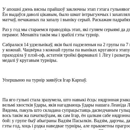
У апошні дзень вясны прайшоў заключны этап гэтага гульнявог
Ён выдаўся даволі цікавым, было шмат інтрыгуючых і захапля
матчаў, нечаканых па запалу і выніку серый. Раскажам падрабя
Раз у год мы стараемся праводзіць этап, які гуляем серыямі да 
перамог. Менавіта такім мы і зрабілі гэты турнір.
Сабралася 14 удзельнікаў, якія былі падзеленыя на 2 групы па 7
у кожнай. Чацвёрка з кожнай групы па выніках кругавога этапу
праходзіла ў плэй-оф, астатнія тройкі фармавалі 1 Лігу і разыгр
медалі ў кругавым турніры.
Упершыню на турнір заявіўся Ігар Карпаў.
Па яго гульні стала зразумела, што навыкі ёсць: нядрэнная рэак
вельмі хвосткія ўдары, якія нагадваюць ўдары нашага Леаніда 
Вядома, пакуль што складана супрацьстаяць дасведчаным гульц
вось такім жа пачаткоўцам, як сам Ігар, ён цалкам сабе нядрэнн
бой: у групе быў абыграны Вадзім Пасылкін. Вадзім, дарэчы, да
гэты год, хоць і рэдка наведвае турніры, але прыкметны прагрэс