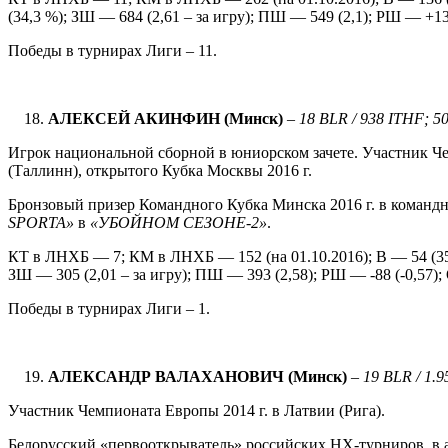
(34,3 %); ЗШ — 684 (2,61 – за игру); ПШ — 549 (2,1); РШ — +135
Победы в турнирах Лиги – 11.
АЛЕКСЕЙ АКИНФИН (Минск)
–
1
8 BLR / 938 ITHF; 5
Игрок национальной сборной в юниорском зачете. Участник Че
(Таллинн), открытого Кубка Москвы 2016 г.
Бронзовый призер Командного Кубка Минска 2016 г. в командн
SPORTA
»
в
«УБОЙНОМ СЕЗОНЕ-2»
.
КТ в ЛНХБ — 7; КМ в ЛНХБ — 152 (на 01.10.2016); В — 54 (35,
ЗШ — 305 (2,01 – за игру); ПШ — 393 (2,58); РШ — -88 (-0,57); 
Победы в турнирах Лиги – 1.
АЛЕКСАНДР ВАЛАХАНОВИЧ (Минск)
–
1
9 BLR / 1.
Участник Чемпионата Европы 2014 г. в Латвии (Рига).
Белорусский «первооткрыватель» российских НХ-турниров, в а