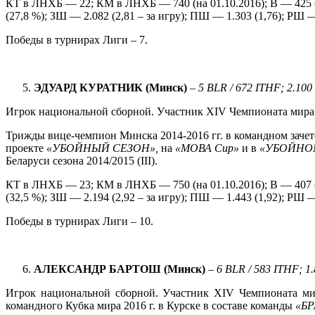
КТ в ЛНХБ — 22; КМ в ЛНХБ — 740 (на 01.10.2016); В — 425 (
(27,8 %); ЗШ — 2.082 (2,81 – за игру); ПШ — 1.303 (1,76); РШ —
Победы в турнирах Лиги – 7.
ЭДУАРД
КУРАТНИК
(
Минск
)
–
5 BLR / 672 ITHF; 2.100
Игрок национальной сборной. Участник XIV Чемпионата мира 2
Трижды вице-чемпион Минска 2014-2016 гг. в командном зачет
проекте
«УБОЙНЫЙ СЕЗОН»,
на
«МОВА
Cup
»
и в
«УБОЙНОМ
Беларуси сезона 2014/2015 (IІІ).
КТ в ЛНХБ — 23; КМ в ЛНХБ — 750 (на 01.10.2016); В — 407 (
(32,5 %); ЗШ — 2.194 (2,92 – за игру); ПШ — 1.443 (1,92); РШ —
Победы в турнирах Лиги – 10.
АЛЕКСАНДР
БАРТОШ
(
Минск
)
–
6
BLR / 583 ITHF; 1
Игрок национальной сборной. Участник XIV Чемпионата мира
командного Кубка мира 2016 г. в Курске в составе команды
«Б