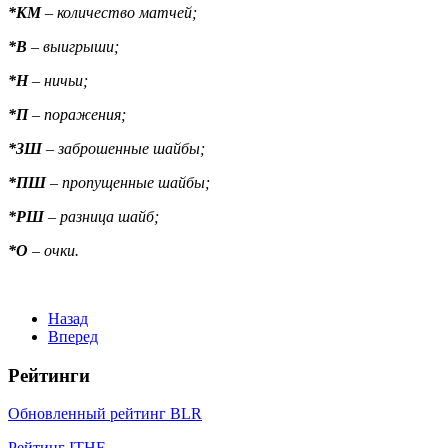
*КМ
– количество матчей;
*В
– выигрыши;
*Н
– ничьи;
*П
– поражения;
*ЗШ
– заброшенные шайбы;
*ПШ
– пропущенные шайбы;
*РШ
– разница шайб;
*О
– очки.
Назад
Вперед
Рейтинги
Обновленный рейтинг BLR
Рейтинг ITHF