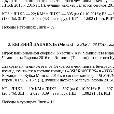
Двукратный чемпион этапов Открытого чемпионата Беларуси 20
ЛНХБ 2015 и 2016 гг. (I), лучший нахокер Беларуси сезонов 2013
КТ* в ЛНХБ — 22; КМ* в ЛНХБ — 805 (на 01.10.2016); В* — 60
(18,6 %); ЗШ* — 3.502 (4,3 – за игру); ПШ* — 1.602 (1,99); РШ*
Победы в турнирах Лиги – 39.
ЕВГЕНИЙ ПАПАКУЛЬ (Минск)
–
2 BLR / 468 ITHF; 2.
Игрок национальной сборной. Участник XIV Чемпионата мира 2
Чемпионата Европы 2016 г. в Эстонии (Таллинн); открытого Ку
Двукратный чемпион этапов Открытого чемпионата Беларуси 20
командном зачете в составе команды
«
BSU
RANGERS
»
в
«УБО
Командного Кубка Минска 2014 г. в составе команды
«БГУ ФЛ
игрок ЛНХБ 2016 г. (II), лучший нахокер Беларуси сезона 2015/2
КТ в ЛНХБ — 19; КМ в ЛНХБ — 597 (на 01.10.2016); В — 397 (
(26,8 %); ЗШ — 2.025 (3,39 – за игру); ПШ — 1.082 (1,81); РШ —
Победы в турнирах Лиги – 11.