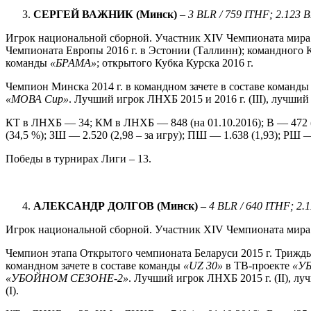
СЕРГЕЙ ВАЖНИК (Минск)
–
3 BLR / 759 ITHF; 2.123 B
Игрок национальной сборной. Участник XIV Чемпионата мира 2
Чемпионата Европы 2016 г. в Эстонии (Таллинн); командного Ку
команды
«БРАМА»
; открытого Кубка Курска 2016 г.
Чемпион Минска 2014 г. в командном зачете в составе команд
«МОВА
Cup
»
. Лучший игрок ЛНХБ 2015 и 2016 г. (IIІ), лучший 
КТ в ЛНХБ — 34; КМ в ЛНХБ — 848 (на 01.10.2016); В — 472 (
(34,5 %); ЗШ — 2.520 (2,98 – за игру); ПШ — 1.638 (1,93); РШ —
Победы в турнирах Лиги – 13.
АЛЕКСАНДР ДОЛГОВ (Минск) –
4 BLR / 640 ITHF; 2.
Игрок национальной сборной. Участник XIV Чемпионата мира 2
Чемпион этапа Открытого чемпионата Беларуси 2015 г. Трижды
командном зачете в составе команды
«
UZ
30»
в ТВ-проекте
«У
«УБОЙНОМ СЕЗОНЕ-2»
. Лучший игрок ЛНХБ 2015 г. (II), лу
(I).