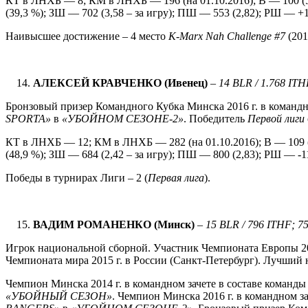
КТ в ЛНХБ — 8; КМ в ЛНХБ — 196 (на 01.10.2016); В — 100 (5
(39,3 %); ЗШ — 702 (3,58 – за игру); ПШ — 553 (2,82); РШ — +14
Наивысшее достижение – 4 место
K
-
Marx
Nah
Challenge
#7
(201
АЛЕКСЕЙ КРАВЧЕНКО (Ивенец)
–
1
4 BLR / 1.768 IT
Бронзовый призер Командного Кубка Минска 2016 г. в командн
SPORTA
»
в
«УБОЙНОМ СЕЗОНЕ-2»
. Победитель
Первой лиги
КТ в ЛНХБ — 12; КМ в ЛНХБ — 282 (на 01.10.2016); В — 109 (
(48,9 %); ЗШ — 684 (2,42 – за игру); ПШ — 800 (2,83); РШ — -116
Победы в турнирах Лиги – 2 (
Первая лига
).
ВАДИМ РОМАНЕНКО (Минск)
–
1
5 BLR / 796 ITHF; 7
Игрок национальной сборной. Участник Чемпионата Европы 201
Чемпионата мира 2015 г. в России (Санкт-Петербург). Лучший н
Чемпион Минска 2014 г. в командном зачете в составе команд
«УБОЙНЫЙ СЕЗОН»
. Чемпион Минска 2016 г. в командном з