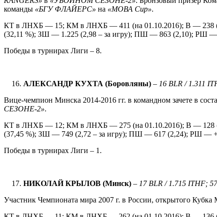
RANGERS
»
в
«УБОЙНОМ СЕЗОНЕ-2»
. Бронзовый призер Ком
команды
«БГУ ФЛАЙЕРС»
на
«МОВА
Cup
»
.
КТ в ЛНХБ — 15; КМ в ЛНХБ — 411 (на 01.10.2016); В — 238 (
(32,11 %); ЗШ — 1.225 (2,98 – за игру); ПШ — 863 (2,10); РШ — 
Победы в турнирах Лиги – 8.
АЛЕКСАНДР КУХТА (Боровляны)
–
1
6 BLR / 1.311 I
Вице-чемпион Минска 2014-2016 гг. в командном зачете в сос
СЕЗОНЕ-2»
.
КТ в ЛНХБ — 12; КМ в ЛНХБ — 275 (на 01.10.2016); В — 128 (
(37,45 %); ЗШ — 749 (2,72 – за игру); ПШ — 617 (2,24); РШ — +1
Победы в турнирах Лиги – 1.
НИКОЛАЙ КРЫЛОВ (Минск)
–
1
7 BLR / 1.715 ITHF; 5
Участник Чемпионата мира 2007 г. в России, открытого Кубка М
КТ в ЛНХБ — 11; КМ в ЛНХБ — 262 (на 01.10.2016); В — 136 (