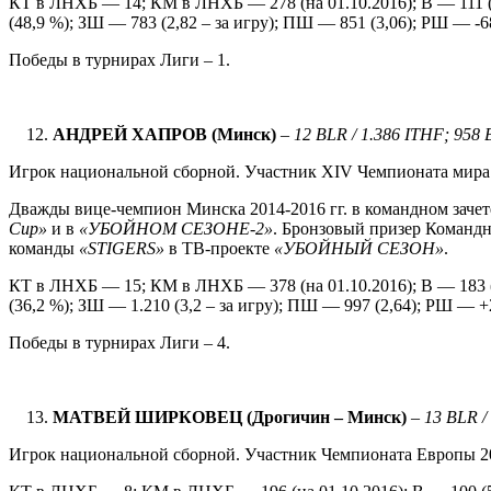
КТ в ЛНХБ — 14; КМ в ЛНХБ — 278 (на 01.10.2016); В — 111 (3
(48,9 %); ЗШ — 783 (2,82 – за игру); ПШ — 851 (3,06); РШ — -68 
Победы в турнирах Лиги – 1.
АНДРЕЙ ХАПРОВ (Минск)
–
1
2 BLR / 1.386 ITHF; 958
Игрок национальной сборной. Участник XIV Чемпионата мира 2
Дважды вице-чемпион Минска 2014-2016 гг. в командном зачет
Cup
»
и в
«УБОЙНОМ СЕЗОНЕ-2»
. Бронзовый призер Командно
команды
«
STIGERS
»
в ТВ-проекте
«УБОЙНЫЙ СЕЗОН»
.
КТ в ЛНХБ — 15; КМ в ЛНХБ — 378 (на 01.10.2016); В — 183 (
(36,2 %); ЗШ — 1.210 (3,2 – за игру); ПШ — 997 (2,64); РШ — +2
Победы в турнирах Лиги – 4.
МАТВЕЙ ШИРКОВЕЦ (Дрогичин – Минск)
–
1
3 BLR /
Игрок национальной сборной. Участник Чемпионата Европы 201