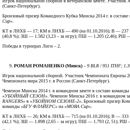
Игрок национальной сборной в ветеранском зачете. Участник X
(Санкт-Петербург).
Бронзовый призер Командного Кубка Минска 2014 г. в состав
Cup
»
.
КТ в ЛНХБ — 17; КМ в ЛНХБ — 490 (на 01.10.2016); В — 237 (
(40,8 %); ЗШ — 1.582 (3,23 – за игру); ПШ — 1.205 (2,46); РШ —
Победы в турнирах Лиги – 2.
РОМАН РОМАНЕНКО (Минск)
–
9
BLR / 951 ITHF; 1.
Игрок национальной сборной. Участник Чемпионата Европы 201
Чемпионата мира 2015 г. в России (Санкт-Петербург).
Чемпион Минска 2014 г. в командном зачете в составе команд
«УБОЙНЫЙ СЕЗОН»
. Чемпион Минска 2016 г. в командном з
RANGERS
»
в
«УБОЙНОМ СЕЗОНЕ-2»
. Бронзовый призер Ком
команды
«БГУ ФЛАЙЕРС»
на
«МОВА
Cup
»
.
КТ в ЛНХБ — 26; КМ в ЛНХБ — 715 (на 01.10.2016); В — 333 (
(42,1 %); ЗШ — 1.898 (2,65 – за игру); ПШ — 1.793 (2, 51); РШ 