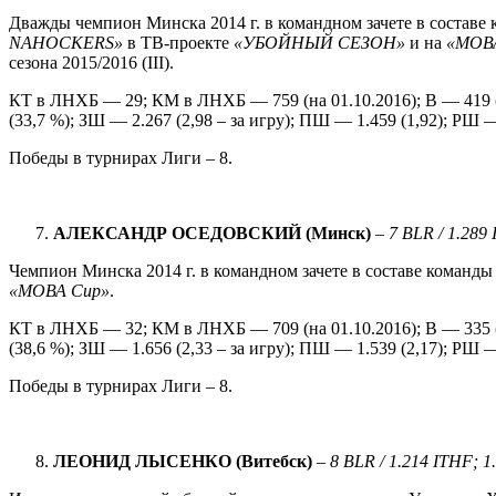
Дважды чемпион Минска 2014 г. в командном зачете в составе
NAHOCKERS
»
в ТВ-проекте
«УБОЙНЫЙ СЕЗОН»
и на
«МОВ
сезона 2015/2016 (IІІ).
КТ в ЛНХБ — 29; КМ в ЛНХБ — 759 (на 01.10.2016); В — 419 (
(33,7 %); ЗШ — 2.267 (2,98 – за игру); ПШ — 1.459 (1,92); РШ —
Победы в турнирах Лиги – 8.
АЛЕКСАНДР
ОСЕДОВСКИЙ (Минск)
–
7
BLR / 1.289 
Чемпион Минска 2014 г. в командном зачете в составе команд
«МОВА
Cup
»
.
КТ в ЛНХБ — 32; КМ в ЛНХБ — 709 (на 01.10.2016); В — 335 (
(38,6 %); ЗШ — 1.656 (2,33 – за игру); ПШ — 1.539 (2,17); РШ —
Победы в турнирах Лиги – 8.
ЛЕОН
И
Д
ЛЫСЕНКО
(
Витебск
)
–
8
BLR / 1.214 ITHF; 1