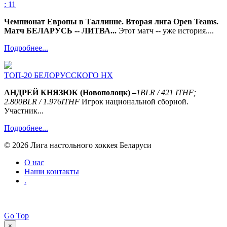
: 11
Чемпионат Европы в Таллинне. Вторая лига Open Teams.
Матч БЕЛАРУСЬ -- ЛИТВА...
Этот матч -- уже история....
Подробнее...
ТОП-20 БЕЛОРУССКОГО НХ
АНДРЕЙ КНЯЗЮК (Новополоцк) –
1
BLR
/ 421
ITHF
;
2.800
BLR
/ 1.976
ITHF
Игрок национальной сборной.
Участник...
Подробнее...
© 2026 Лига настольного хоккея Беларуси
О нас
Наши контакты
.
Go Top
×