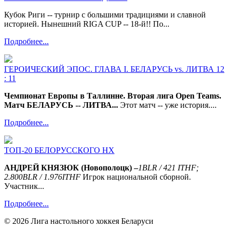
Кубок Риги -- турнир с большими традициями и славной
историей. Нынешний RIGA CUP -- 18-й!! По...
Подробнее...
ГЕРОИЧЕСКИЙ ЭПОС. ГЛАВА I. БЕЛАРУСЬ vs. ЛИТВА 12
: 11
Чемпионат Европы в Таллинне. Вторая лига Open Teams.
Матч БЕЛАРУСЬ -- ЛИТВА...
Этот матч -- уже история....
Подробнее...
ТОП-20 БЕЛОРУССКОГО НХ
АНДРЕЙ КНЯЗЮК (Новополоцк) –
1
BLR
/ 421
ITHF
;
2.800
BLR
/ 1.976
ITHF
Игрок национальной сборной.
Участник...
Подробнее...
© 2026 Лига настольного хоккея Беларуси