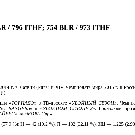
 796 ITHF; 754 BLR / 973 ITHF
14 г. в Латвии (Рига) и XIV Чемпионата мира 2015 г. в Росс
І).
анды
«ТОРНАДО»
в ТВ-проекте
«УБОЙНЫЙ СЕЗОН»
. Чемпи
SU
RANGERS
»
в
«УБОЙНОМ СЕЗОНЕ-2»
. Бронзовый приз
АЙЕРС»
на
«МОВА
Cup
»
.
7,9 %); Н — 42 (10,2 %); П — 132 (32,11 %); ЗШ — 1.225 (2,98